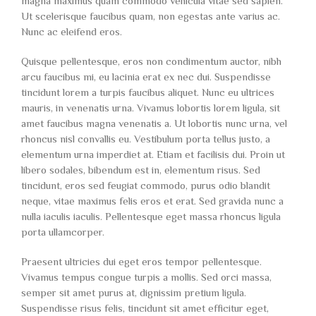
magna maximus quam commodo vehicula vitae sed sapien.
Ut scelerisque faucibus quam, non egestas ante varius ac.
Nunc ac eleifend eros.
Quisque pellentesque, eros non condimentum auctor, nibh
arcu faucibus mi, eu lacinia erat ex nec dui. Suspendisse
tincidunt lorem a turpis faucibus aliquet. Nunc eu ultrices
mauris, in venenatis urna. Vivamus lobortis lorem ligula, sit
amet faucibus magna venenatis a. Ut lobortis nunc urna, vel
rhoncus nisl convallis eu. Vestibulum porta tellus justo, a
elementum urna imperdiet at. Etiam et facilisis dui. Proin ut
libero sodales, bibendum est in, elementum risus. Sed
tincidunt, eros sed feugiat commodo, purus odio blandit
neque, vitae maximus felis eros et erat. Sed gravida nunc a
nulla iaculis iaculis. Pellentesque eget massa rhoncus ligula
porta ullamcorper.
Praesent ultricies dui eget eros tempor pellentesque.
Vivamus tempus congue turpis a mollis. Sed orci massa,
semper sit amet purus at, dignissim pretium ligula.
Suspendisse risus felis, tincidunt sit amet efficitur eget,