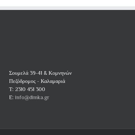
Σουμελά 39-41 & Κομνηνών
Πεζόδρομος - Καλαμαριά
Τ: 2310 451 300
E:
info@dimka.gr