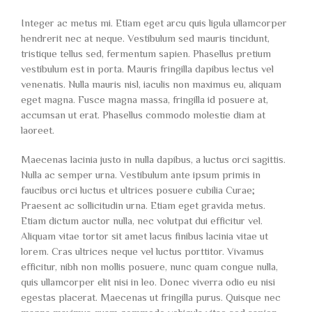
Integer ac metus mi. Etiam eget arcu quis ligula ullamcorper
hendrerit nec at neque. Vestibulum sed mauris tincidunt,
tristique tellus sed, fermentum sapien. Phasellus pretium
vestibulum est in porta. Mauris fringilla dapibus lectus vel
venenatis. Nulla mauris nisl, iaculis non maximus eu, aliquam
eget magna. Fusce magna massa, fringilla id posuere at,
accumsan ut erat. Phasellus commodo molestie diam at
laoreet.
Maecenas lacinia justo in nulla dapibus, a luctus orci sagittis.
Nulla ac semper urna. Vestibulum ante ipsum primis in
faucibus orci luctus et ultrices posuere cubilia Curae;
Praesent ac sollicitudin urna. Etiam eget gravida metus.
Etiam dictum auctor nulla, nec volutpat dui efficitur vel.
Aliquam vitae tortor sit amet lacus finibus lacinia vitae ut
lorem. Cras ultrices neque vel luctus porttitor. Vivamus
efficitur, nibh non mollis posuere, nunc quam congue nulla,
quis ullamcorper elit nisi in leo. Donec viverra odio eu nisi
egestas placerat. Maecenas ut fringilla purus. Quisque nec