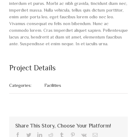
interdum et purus. Morbi ac nibh gravida, tincidunt diam nec,
imperdiet massa. Nulla vehicula, tellus quis dictum porttitor,
enim ante porta leo, eget faucibus lorem odio nec leo.
Vivamus consequat eu felis non bibendum. Nunc ac
commodo lorem. Cras imperdiet aliquet sapien. Pellentesque
lacus arcu, hendrerit at diam sit amet, elementum faucibus
ante. Suspendisse et enim neque. In et iaculis urna.
Project Details
Categories:
Facilities
Share This Story, Choose Your Platform!
Facebook
Twitter
LinkedIn
Reddit
Tumblr
Pinterest
Vk
Email