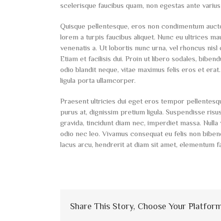
scelerisque faucibus quam, non egestas ante varius
Quisque pellentesque, eros non condimentum auctor, 
lorem a turpis faucibus aliquet. Nunc eu ultrices ma
venenatis a. Ut lobortis nunc urna, vel rhoncus nisl
Etiam et facilisis dui. Proin ut libero sodales, bib
odio blandit neque, vitae maximus felis eros et erat
ligula porta ullamcorper.
Praesent ultricies dui eget eros tempor pellentes
purus at, dignissim pretium ligula. Suspendisse risus
gravida, tincidunt diam nec, imperdiet massa. Nulla 
odio nec leo. Vivamus consequat eu felis non bibe
lacus arcu, hendrerit at diam sit amet, elementum f
Share This Story, Choose Your Platform