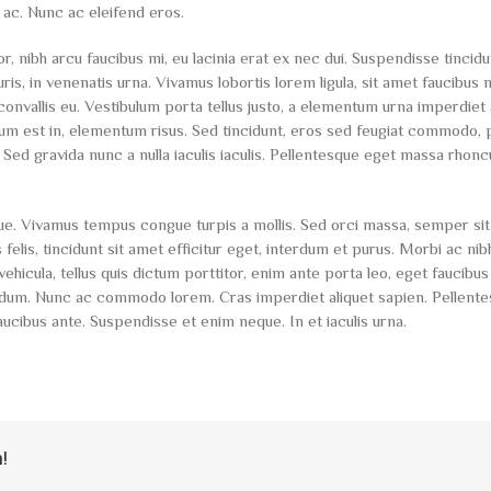
 ac. Nunc ac eleifend eros.
nibh arcu faucibus mi, eu lacinia erat ex nec dui. Suspendisse tincidu
uris, in venenatis urna. Vivamus lobortis lorem ligula, sit amet faucibus
 convallis eu. Vestibulum porta tellus justo, a elementum urna imperdiet 
endum est in, elementum risus. Sed tincidunt, eros sed feugiat commodo, 
. Sed gravida nunc a nulla iaculis iaculis. Pellentesque eget massa rhonc
que. Vivamus tempus congue turpis a mollis. Sed orci massa, semper si
 felis, tincidunt sit amet efficitur eget, interdum et purus. Morbi ac nib
vehicula, tellus quis dictum porttitor, enim ante porta leo, eget faucibu
ndum. Nunc ac commodo lorem. Cras imperdiet aliquet sapien. Pellent
aucibus ante. Suspendisse et enim neque. In et iaculis urna.
!