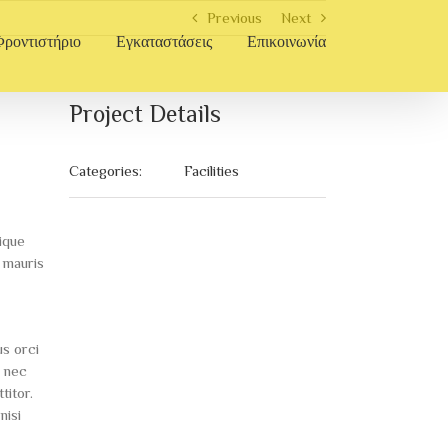
Previous
Next
Φροντιστήριο
Εγκαταστάσεις
Επικοινωνία
Project Details
Categories:
Facilities
ique
a mauris
us orci
, nec
titor.
nisi