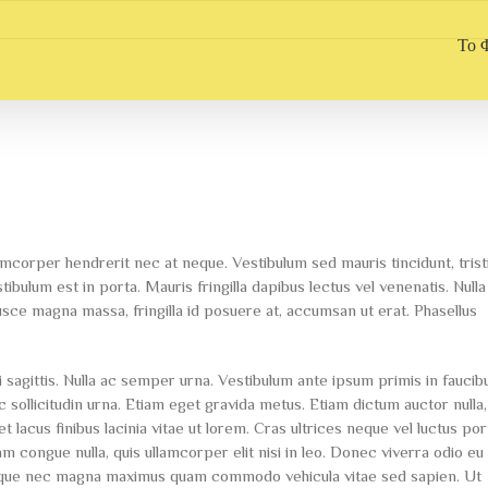
Το 
lamcorper hendrerit nec at neque. Vestibulum sed mauris tincidunt, trist
ibulum est in porta. Mauris fringilla dapibus lectus vel venenatis. Null
usce magna massa, fringilla id posuere at, accumsan ut erat. Phasellus
ci sagittis. Nulla ac semper urna. Vestibulum ante ipsum primis in faucib
c sollicitudin urna. Etiam eget gravida metus. Etiam dictum auctor nulla
et lacus finibus lacinia vitae ut lorem. Cras ultrices neque vel luctus port
m congue nulla, quis ullamcorper elit nisi in leo. Donec viverra odio eu 
uisque nec magna maximus quam commodo vehicula vitae sed sapien. Ut