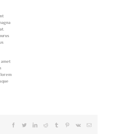
nt
 magna
at.
purus
us
t amet
h
s lorem
esque
Facebook
Twitter
LinkedIn
Reddit
Tumblr
Pinterest
Vk
Email