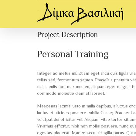
Skip
to
content
Project Description
Personal Training
Integer ac metus mi. Etiam eget arcu quis ligula ul
tellus sed, fermentum sapien. Phasellus pretium vest
nisl, iaculis non maximus eu, aliquam eget magna. F
commodo molestie diam at laoreet.
Maecenas lacinia justo in nulla dapibus, a luctus or
luctus et ultrices posuere cubilia Curae; Praesent a
volutpat dui efficitur vel. Aliquam vitae tortor sit am
Vivamus efficitur, nibh non mollis posuere, nunc qua
egestas placerat. Maecenas ut fringilla purus. Q